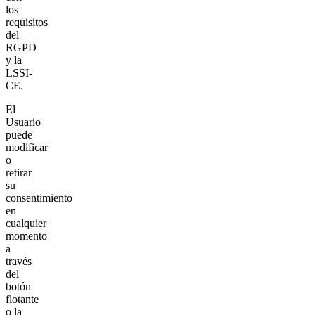
los
requisitos
del
RGPD
y la
LSSI-
CE.
El
Usuario
puede
modificar
o
retirar
su
consentimiento
en
cualquier
momento
a
través
del
botón
flotante
o la