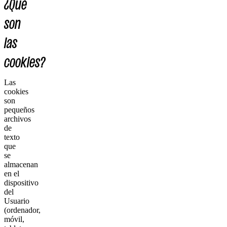
¿Qué
son
las
cookies?
Las
cookies
son
pequeños
archivos
de
texto
que
se
almacenan
en el
dispositivo
del
Usuario
(ordenador,
móvil,