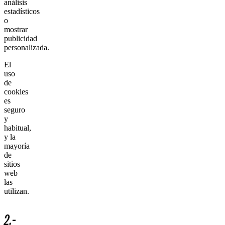
análisis
estadísticos
o
mostrar
publicidad
personalizada.
El
uso
de
cookies
es
seguro
y
habitual,
y la
mayoría
de
sitios
web
las
utilizan.
2.-