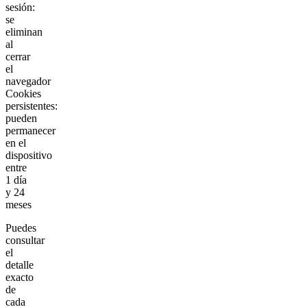
sesión:
se
eliminan
al
cerrar
el
navegador
Cookies
persistentes:
pueden
permanecer
en el
dispositivo
entre
1 día
y 24
meses
Puedes
consultar
el
detalle
exacto
de
cada