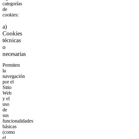
categorías
de
cookies:
a)
Cookies
técnicas
o
necesarias
Permiten
la
navegación
por el
Sitio
Web
y el
uso
de
sus
funcionalidades
básicas
(como
el